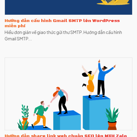
Hướng dẫn cấu hình Gmail SMTP lên WordPress
miễn phí
Hiểu đơn giản về giao thức gửi thư SMTP. Hướng dẫn cấu hình
Gmail SMTP...
Hướng dẫn share link web chuẩn SEO lên MXH Zalo