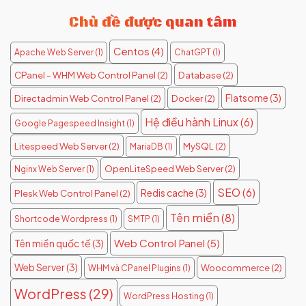
Chủ đề được quan tâm
Centos
(4)
Apache Web Server
(1)
ChatGPT
(1)
CPanel - WHM Web Control Panel
(2)
Database
(2)
Flatsome
(3)
Directadmin Web Control Panel
(2)
Docker
(2)
Hệ điều hành Linux
(6)
Google Pagespeed Insight
(1)
Litespeed Web Server
(2)
MySQL
(2)
MariaDB
(1)
OpenLiteSpeed Web Server
(2)
Nginx Web Server
(1)
SEO
(6)
Redis cache
(3)
Plesk Web Control Panel
(2)
Tên miền
(8)
Shortcode Wordpress
(1)
SMTP
(1)
Web Control Panel
(5)
Tên miền quốc tế
(3)
Web Server
(3)
Woocommerce
(2)
WHM và CPanel Plugins
(1)
WordPress
(29)
WordPress Hosting
(1)