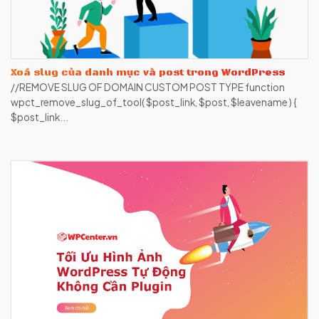
Xoá slug của danh mục và post trong WordPress
//REMOVE SLUG OF DOMAIN CUSTOM POST TYPE function
wpct_remove_slug_of_tool( $post_link, $post, $leavename ) {
$post_link...