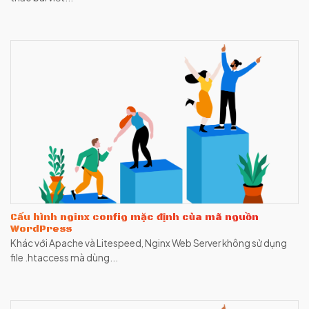
Cấu hình nginx config mặc định của mã nguồn
WordPress
Khác với Apache và Litespeed, Nginx Web Server không sử dụng
file .htaccess mà dùng...