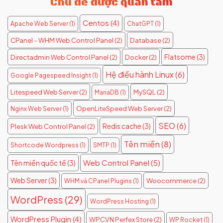
Chủ đề được quan tâm
Centos
(4)
Apache Web Server
(1)
ChatGPT
(1)
CPanel - WHM Web Control Panel
(2)
Database
(2)
Flatsome
(3)
Directadmin Web Control Panel
(2)
Docker
(2)
Hệ điều hành Linux
(6)
Google Pagespeed Insight
(1)
Litespeed Web Server
(2)
MySQL
(2)
MariaDB
(1)
OpenLiteSpeed Web Server
(2)
Nginx Web Server
(1)
SEO
(6)
Redis cache
(3)
Plesk Web Control Panel
(2)
Tên miền
(8)
Shortcode Wordpress
(1)
SMTP
(1)
Web Control Panel
(5)
Tên miền quốc tế
(3)
Web Server
(3)
Woocommerce
(2)
WHM và CPanel Plugins
(1)
WordPress
(29)
WordPress Hosting
(1)
WordPress Plugin
(4)
WPCVN Perfex Store
(2)
WP Rocket
(1)