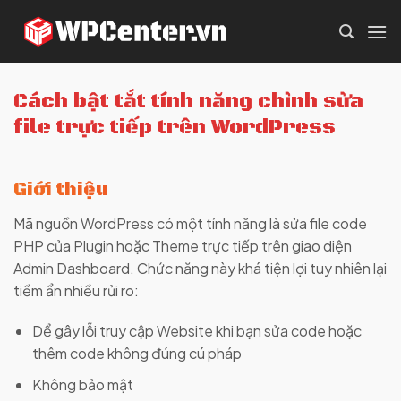
Skip
to
content
Cách bật tắt tính năng chỉnh sửa
file trực tiếp trên WordPress
Giới thiệu
Mã nguồn WordPress có một tính năng là sửa file code
PHP của Plugin hoặc Theme trực tiếp trên giao diện
Admin Dashboard. Chức năng này khá tiện lợi tuy nhiên lại
tiềm ẩn nhiều rủi ro:
Dể gây lỗi truy cập Website khi bạn sửa code hoặc
thêm code không đúng cú pháp
Không bảo mật