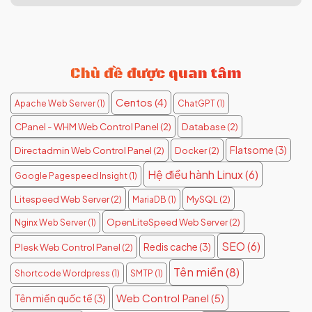
Chủ đề được quan tâm
Centos
(4)
Apache Web Server
(1)
ChatGPT
(1)
CPanel - WHM Web Control Panel
(2)
Database
(2)
Flatsome
(3)
Directadmin Web Control Panel
(2)
Docker
(2)
Hệ điều hành Linux
(6)
Google Pagespeed Insight
(1)
Litespeed Web Server
(2)
MySQL
(2)
MariaDB
(1)
OpenLiteSpeed Web Server
(2)
Nginx Web Server
(1)
SEO
(6)
Redis cache
(3)
Plesk Web Control Panel
(2)
Tên miền
(8)
Shortcode Wordpress
(1)
SMTP
(1)
Web Control Panel
(5)
Tên miền quốc tế
(3)