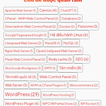
Chủ đề được quan tâm
Centos
(4)
Apache Web Server
(1)
ChatGPT
(1)
CPanel - WHM Web Control Panel
(2)
Database
(2)
Flatsome
(3)
Directadmin Web Control Panel
(2)
Docker
(2)
Hệ điều hành Linux
(6)
Google Pagespeed Insight
(1)
Litespeed Web Server
(2)
MySQL
(2)
MariaDB
(1)
OpenLiteSpeed Web Server
(2)
Nginx Web Server
(1)
SEO
(6)
Redis cache
(3)
Plesk Web Control Panel
(2)
Tên miền
(8)
Shortcode Wordpress
(1)
SMTP
(1)
Web Control Panel
(5)
Tên miền quốc tế
(3)
Web Server
(3)
Woocommerce
(2)
WHM và CPanel Plugins
(1)
WordPress
(29)
WordPress Hosting
(1)
WordPress Plugin
(4)
WPCVN Perfex Store
(2)
WP Rocket
(1)