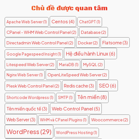
Chủ đề được quan tâm
Centos
(4)
Apache Web Server
(1)
ChatGPT
(1)
CPanel - WHM Web Control Panel
(2)
Database
(2)
Flatsome
(3)
Directadmin Web Control Panel
(2)
Docker
(2)
Hệ điều hành Linux
(6)
Google Pagespeed Insight
(1)
Litespeed Web Server
(2)
MySQL
(2)
MariaDB
(1)
OpenLiteSpeed Web Server
(2)
Nginx Web Server
(1)
SEO
(6)
Redis cache
(3)
Plesk Web Control Panel
(2)
Tên miền
(8)
Shortcode Wordpress
(1)
SMTP
(1)
Web Control Panel
(5)
Tên miền quốc tế
(3)
Web Server
(3)
Woocommerce
(2)
WHM và CPanel Plugins
(1)
WordPress
(29)
WordPress Hosting
(1)