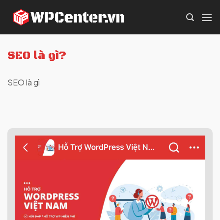
Skip
to
content
SEO là gì?
SEO là gì