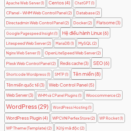
Centos
(4)
Apache Web Server
(1)
ChatGPT
(1)
CPanel - WHM Web Control Panel
(2)
Database
(2)
Flatsome
(3)
Directadmin Web Control Panel
(2)
Docker
(2)
Hệ điều hành Linux
(6)
Google Pagespeed Insight
(1)
Litespeed Web Server
(2)
MySQL
(2)
MariaDB
(1)
OpenLiteSpeed Web Server
(2)
Nginx Web Server
(1)
SEO
(6)
Redis cache
(3)
Plesk Web Control Panel
(2)
Tên miền
(8)
Shortcode Wordpress
(1)
SMTP
(1)
Web Control Panel
(5)
Tên miền quốc tế
(3)
Web Server
(3)
Woocommerce
(2)
WHM và CPanel Plugins
(1)
WordPress
(29)
WordPress Hosting
(1)
WordPress Plugin
(4)
WPCVN Perfex Store
(2)
WP Rocket
(1)
WP Theme (Template)
(2)
Xử lý mã độc
(2)