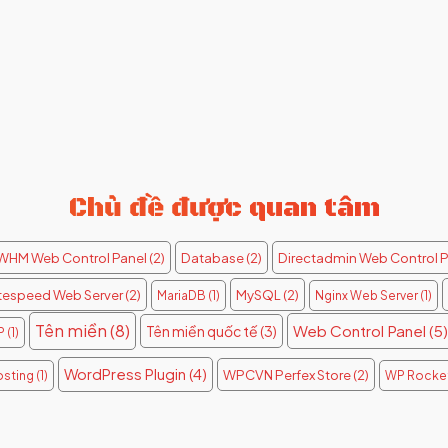
Chủ đề được quan tâm
 WHM Web Control Panel
(2)
Database
(2)
Directadmin Web Control P
itespeed Web Server
(2)
MySQL
(2)
MariaDB
(1)
Nginx Web Server
(1)
Tên miền
(8)
Web Control Panel
(5)
Tên miền quốc tế
(3)
P
(1)
WordPress Plugin
(4)
WPCVN Perfex Store
(2)
sting
(1)
WP Rocke