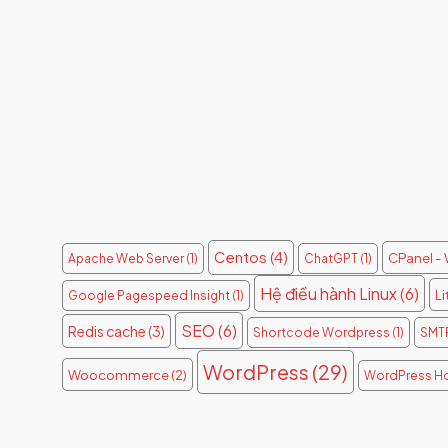
Centos
(4)
CPanel -
Apache Web Server
(1)
ChatGPT
(1)
Hệ điều hành Linux
(6)
L
Google Pagespeed Insight
(1)
SEO
(6)
Redis cache
(3)
Shortcode Wordpress
(1)
SMT
WordPress
(29)
Woocommerce
(2)
WordPress Ho