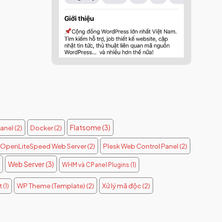
Flatsome
(3)
anel
(2)
Docker
(2)
OpenLiteSpeed Web Server
(2)
Plesk Web Control Panel
(2)
Web Server
(3)
WHM và CPanel Plugins
(1)
WP Theme (Template)
(2)
Xử lý mã độc
(2)
t
(1)