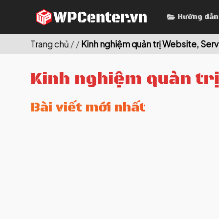
Skip
Hướng dẫn
to
content
Trang chủ
/
/
Kinh nghiệm quản trị Website, Serv
Kinh nghiệm quản trị
Bài viết mới nhất