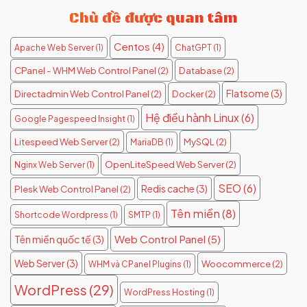
Chủ đề được quan tâm
Centos
(4)
Apache Web Server
(1)
ChatGPT
(1)
CPanel - WHM Web Control Panel
(2)
Database
(2)
Flatsome
(3)
Directadmin Web Control Panel
(2)
Docker
(2)
Hệ điều hành Linux
(6)
Google Pagespeed Insight
(1)
Litespeed Web Server
(2)
MySQL
(2)
MariaDB
(1)
OpenLiteSpeed Web Server
(2)
Nginx Web Server
(1)
SEO
(6)
Redis cache
(3)
Plesk Web Control Panel
(2)
Tên miền
(8)
Shortcode Wordpress
(1)
SMTP
(1)
Web Control Panel
(5)
Tên miền quốc tế
(3)
Web Server
(3)
Woocommerce
(2)
WHM và CPanel Plugins
(1)
WordPress
(29)
WordPress Hosting
(1)