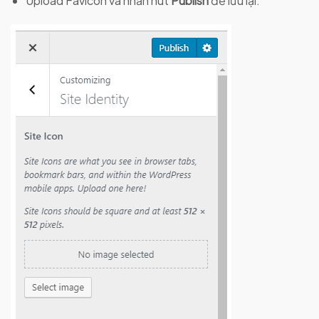
Upload Favicon và nhấn nút
Publish
để lưu lại.