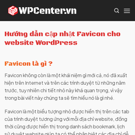
Skip
to
content
Hướng dẫn cập nhật Favicon cho
website WordPress
Favicon là gì ?
Favicon không còn là một khái niệm gì mới cả, nó đã xuất
hiện trên Internet và trên các trình duyệt từ những năm
trước, tuy nhiên chi tiết nhỏ này khá quan trọng, vì vậy
trong bài viết này chúng ta sẽ tìm hiểu nó là gì nhé.
Favicon là một biểu tượng nhỏ được hiển thị trên các tab
của trình duyệt tương ứng với mỗi địa chỉ website, đồng
thời cũng được hiển thị trong danh sách bookmark, lịch
sử duyệt website giúp ta có thể phân biệt các địa chỉ dễ