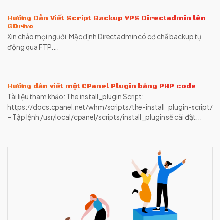
Hướng Dẫn Viết Script Backup VPS Directadmin lên
GDrive
Xin chào mọi người, Mặc định Directadmin có cơ chế backup tự
động qua FTP....
Hướng dẫn viết một CPanel Plugin bằng PHP code
Tài liệu tham khảo: The install_plugin Script:
https://docs.cpanel.net/whm/scripts/the-install_plugin-script/
– Tập lệnh /usr/local/cpanel/scripts/install_plugin sẽ cài đặt...