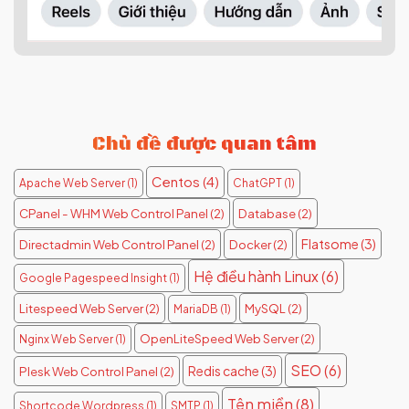
Chủ đề được quan tâm
Centos
(4)
Apache Web Server
(1)
ChatGPT
(1)
CPanel - WHM Web Control Panel
(2)
Database
(2)
Flatsome
(3)
Directadmin Web Control Panel
(2)
Docker
(2)
Hệ điều hành Linux
(6)
Google Pagespeed Insight
(1)
Litespeed Web Server
(2)
MySQL
(2)
MariaDB
(1)
OpenLiteSpeed Web Server
(2)
Nginx Web Server
(1)
SEO
(6)
Redis cache
(3)
Plesk Web Control Panel
(2)
Tên miền
(8)
Shortcode Wordpress
(1)
SMTP
(1)