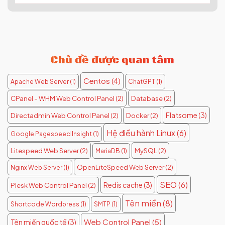
Chủ đề được quan tâm
Centos
(4)
Apache Web Server
(1)
ChatGPT
(1)
CPanel - WHM Web Control Panel
(2)
Database
(2)
Flatsome
(3)
Directadmin Web Control Panel
(2)
Docker
(2)
Hệ điều hành Linux
(6)
Google Pagespeed Insight
(1)
Litespeed Web Server
(2)
MySQL
(2)
MariaDB
(1)
OpenLiteSpeed Web Server
(2)
Nginx Web Server
(1)
SEO
(6)
Redis cache
(3)
Plesk Web Control Panel
(2)
Tên miền
(8)
Shortcode Wordpress
(1)
SMTP
(1)
Web Control Panel
(5)
Tên miền quốc tế
(3)