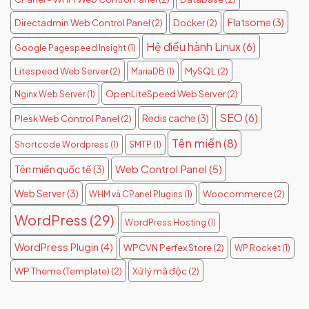
Flatsome
(3)
Directadmin Web Control Panel
(2)
Docker
(2)
Hệ điều hành Linux
(6)
Google Pagespeed Insight
(1)
Litespeed Web Server
(2)
MySQL
(2)
MariaDB
(1)
OpenLiteSpeed Web Server
(2)
Nginx Web Server
(1)
SEO
(6)
Redis cache
(3)
Plesk Web Control Panel
(2)
Tên miền
(8)
Shortcode Wordpress
(1)
SMTP
(1)
Web Control Panel
(5)
Tên miền quốc tế
(3)
Web Server
(3)
Woocommerce
(2)
WHM và CPanel Plugins
(1)
WordPress
(29)
WordPress Hosting
(1)
WordPress Plugin
(4)
WPCVN Perfex Store
(2)
WP Rocket
(1)
WP Theme (Template)
(2)
Xử lý mã độc
(2)