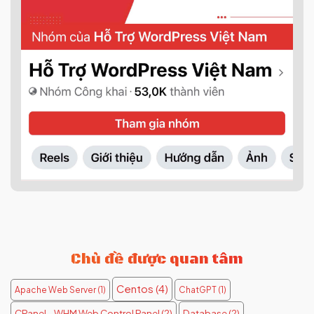
Chủ đề được quan tâm
Centos
(4)
Apache Web Server
(1)
ChatGPT
(1)
CPanel - WHM Web Control Panel
(2)
Database
(2)