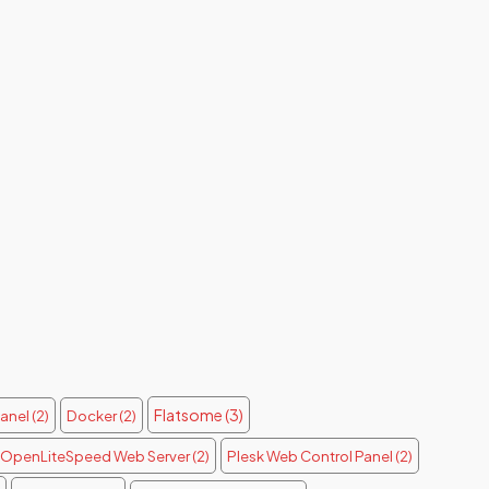
Flatsome
(3)
anel
(2)
Docker
(2)
OpenLiteSpeed Web Server
(2)
Plesk Web Control Panel
(2)