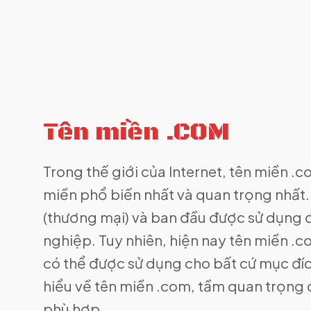
Tên miền .COM
Trong thế giới của Internet, tên miền .
miền phổ biến nhất và quan trọng nhất.
(thương mại) và ban đầu được sử dụng 
nghiệp. Tuy nhiên, hiện nay tên miền .
có thể được sử dụng cho bất cứ mục đích
hiểu về tên miền .com, tầm quan trọng 
phù hợp.