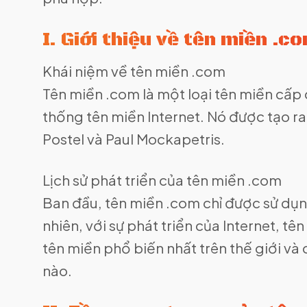
I. Giới thiệu về tên miền .c
Khái niệm về tên miền .com
Tên miền .com là một loại tên miền cấp 
thống tên miền Internet. Nó được tạo r
Postel và Paul Mockapetris.
Lịch sử phát triển của tên miền .com
Ban đầu, tên miền .com chỉ được sử dụn
nhiên, với sự phát triển của Internet, 
tên miền phổ biến nhất trên thế giới và
nào.