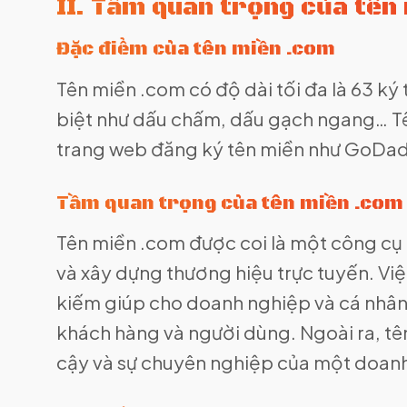
II. Tầm quan trọng của tên
Đặc điểm của tên miền .com
Tên miền .com có độ dài tối đa là 63 ký
biệt như dấu chấm, dấu gạch ngang… Tê
trang web đăng ký tên miền như GoD
Tầm quan trọng của tên miền .com 
Tên miền .com được coi là một công cụ 
và xây dựng thương hiệu trực tuyến. Vi
kiếm giúp cho doanh nghiệp và cá nhân 
khách hàng và người dùng. Ngoài ra, tê
cậy và sự chuyên nghiệp của một doan