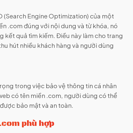
 (Search Engine Optimization) của một
ền .com đúng với nội dung và từ khóa, nó
g kết quả tìm kiếm. Điều này làm cho trang
thu hút nhiều khách hàng và người dùng
rọng trong việc bảo vệ thông tin cá nhân
web có tên miền .com, người dùng có thể
 được bảo mật và an toàn.
 .com phù hợp