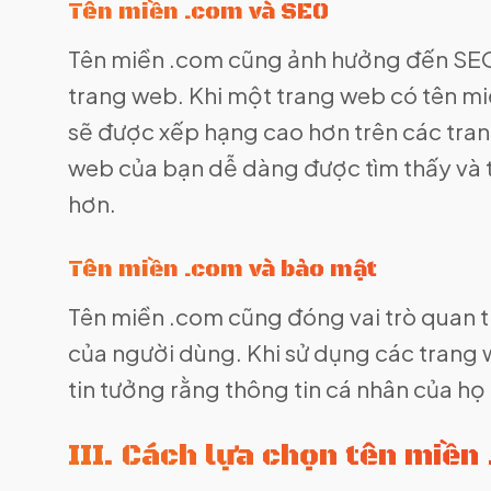
Tên miền .com và SEO
Tên miền .com cũng ảnh hưởng đến SEO
trang web. Khi một trang web có tên mi
sẽ được xếp hạng cao hơn trên các tran
web của bạn dễ dàng được tìm thấy và 
hơn.
Tên miền .com và bảo mật
Tên miền .com cũng đóng vai trò quan t
của người dùng. Khi sử dụng các trang 
tin tưởng rằng thông tin cá nhân của họ
III. Cách lựa chọn tên miền