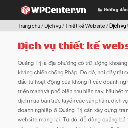
Skip
Hướng dẫn
to
content
Trang chủ
/
Dịch vụ
/
Thiết kế Website
/
Dịch vụ 
Dịch vụ thiết kế webs
Quảng Trị là địa phương có trữ lượng khoáng sả
kháng chiến chống Pháp. Do đó, nơi đây rất có 
đầu tư hoạt động của không ít các doanh ng
triển mạnh và phổ biến như hiện nay, hầu hết 
dịch mua bán trực tuyến các sản phẩm, dịch vụ 
doanh nghiệp ở Quảng Trị cần xây dựng tran
website mang lại. Từ đó, dễ dàng quảng bá t