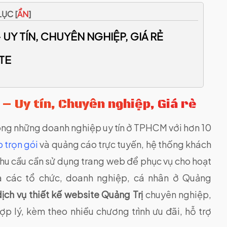
ỤC [
ẨN
]
 UY TÍN, CHUYÊN NGHIỆP, GIÁ RẺ
TE
–
Uy tín, Chuyên nghiệp, Giá rẻ
ong những doanh nghiệp uy tín ở TPHCM với hơn 10
b trọn gói
và quảng cáo trực tuyến, hệ thống khách
nhu cầu cần sử dụng trang web để phục vụ cho hoạt
a các tổ chức, doanh nghiệp, cá nhân ở Quảng
dịch vụ thiết kế website Quảng Trị
chuyên nghiệp,
p lý, kèm theo nhiều chương trình ưu đãi, hỗ trợ